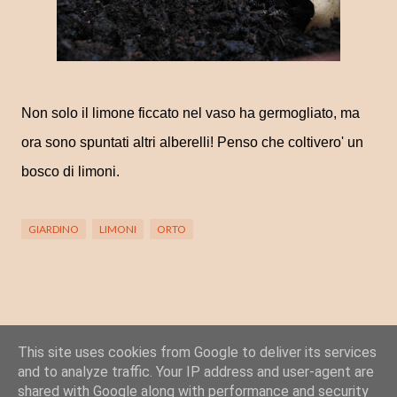
Non solo il limone ficcato nel vaso ha germogliato, ma
ora sono spuntati altri alberelli!
Penso che coltivero' un
bosco di limoni.
GIARDINO
LIMONI
ORTO
This site uses cookies from Google to deliver its services
Posta un commento
and to analyze traffic. Your IP address and user-agent are
C
shared with Google along with performance and security