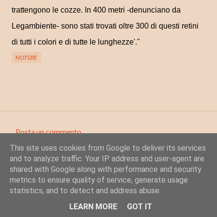
trattengono le cozze. In 400 metri -denunciano da
Legambiente- sono stati trovati oltre 300 di questi retini
di tutti i colori e di tutte le lunghezze'."
NOTIZIE
Posta un commento
C
This site uses cookies from Google to deliver its services
o
and to analyze traffic. Your IP address and user-agent are
m
shared with Google along with performance and security
metrics to ensure quality of service, generate usage
m
statistics, and to detect and address abuse.
e
Powered by Blogger
LEARN MORE
GOT IT
n