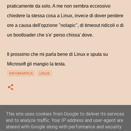
praticamente da solo. A me non sembra eccessivo
chiedere la stessa cosa a Linux, invece di dover perdere
ore a causa dell'opzione "nolapic", di timeout ridicoli o di
un bootloader che s'e' perso chissa' dove.
Il prossimo che mi parla bene di Linux e sputa su
Microsoft gli mangio la testa.
INFORMATICA
LINUX
This site uses cookies from Google to deliver its services
Posta un commento
and to analyze traffic. Your IP address and user-agent are
C
shared with Google along with performance and security