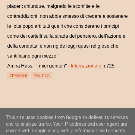
piaceri; chiunque, malgrado le sconfitte e le
contraddizioni, non abbia smesso di credere e sostenere
le lotte popolari; tutti quelli che considerano i princìpi
come dei cartelli sulla strada del pensiero, dell'azione e
della condotta, e non rigide leggi quasi religiose che
santificano ogni mezzo."
Amira Hass, "I miei genitori" -
Internazionale
n.725.
CITAZIONI
POLITICA
This site uses cookies from Google to deliver its services
Posta un commento
and to analyze traffic. Your IP address and user-agent are
C
shared with Google along with performance and security