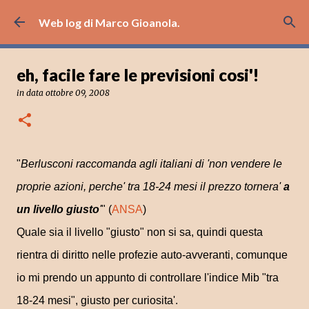
Passa ai contenuti principali
Web log di Marco Gioanola.
eh, facile fare le previsioni cosi'!
in data
ottobre 09, 2008
"
Berlusconi raccomanda agli italiani di 'non vendere le
proprie azioni, perche' tra 18-24 mesi il prezzo tornera'
a
un livello giusto
'
" (
ANSA
)
Quale sia il livello "giusto" non si sa, quindi questa
rientra di diritto nelle profezie auto-avveranti, comunque
io mi prendo un appunto di controllare l'indice Mib "tra
18-24 mesi", giusto per curiosita'.