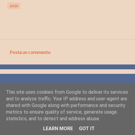
2010
Posta un commento
C
o
m
m
e
This site uses cookies from Google to deliver its services
and to analyze traffic. Your IP address and user-agent are
n
shared with Google along with performance and security
t
metrics to ensure quality of service, generate usage
i
statistics, and to detect and address abuse.
Powered by Blogger
LEARN MORE
GOT IT