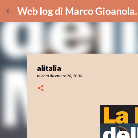
Web log di Marco Gioanola.
alitalia
in data
dicembre 28, 2008