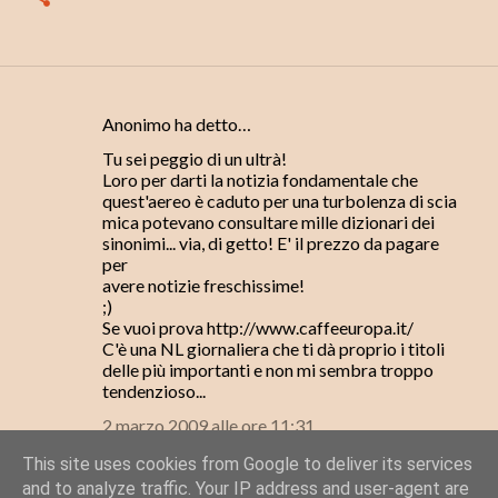
Anonimo ha detto…
C
Tu sei peggio di un ultrà!
o
Loro per darti la notizia fondamentale che
m
quest'aereo è caduto per una turbolenza di scia
mica potevano consultare mille dizionari dei
m
sinonimi... via, di getto! E' il prezzo da pagare
e
per
avere notizie freschissime!
n
;)
t
Se vuoi prova http://www.caffeeuropa.it/
C'è una NL giornaliera che ti dà proprio i titoli
i
delle più importanti e non mi sembra troppo
tendenzioso...
2 marzo 2009 alle ore 11:31
This site uses cookies from Google to deliver its services
Posta un commento
and to analyze traffic. Your IP address and user-agent are