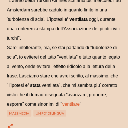
"L'aereo della Turkish Airlines schiantatosi mercoledi' ad
Amsterdam sarebbe caduto in quanto finito in una
'turbolenza di scia'. L'ipotesi
e' ventilata
oggi, durante
una conferenza stampa dell'Associazione dei piloti civili
turchi".
Saro' intollerante, ma, se stai parlando di "tubolenze di
scia", io eviterei del tutto "ventilata" e tutto quanto legato
al vento, onde evitare l'effetto ridicolo alla lettura della
frase. Lasciamo stare che avrei scritto, al massimo, che
"l'ipotesi
e' stata
ventilata", che mi sembra piu' corretto
visto che il demauro segnala "avanzare, proporre,
esporre" come sinonimi di "
ventilare
".
MASS MEDIA
UN PO' DI LINGUA