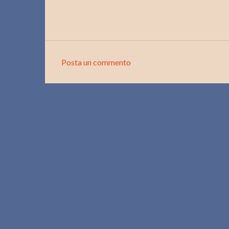
Posta un commento
C
o
m
m
e
n
t
i