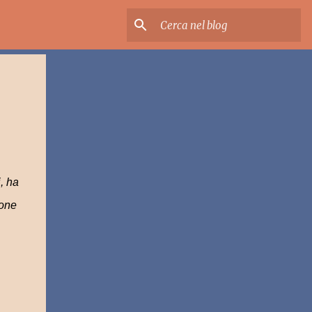
, ha
ione