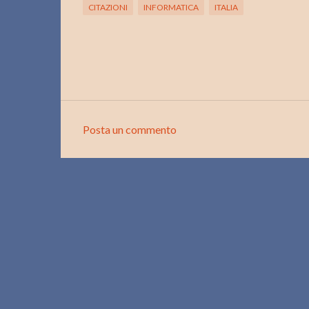
CITAZIONI
INFORMATICA
ITALIA
Posta un commento
C
o
m
m
e
n
t
i