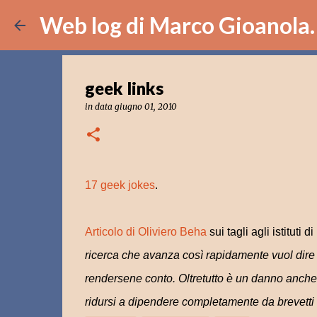
Web log di Marco Gioanola.
geek links
in data
giugno 01, 2010
17 geek jokes
.
Articolo di Oliviero Beha
sui tagli agli istituti
ricerca che avanza così rapidamente vuol dire 
rendersene conto. Oltretutto è un danno anche p
ridursi a dipendere completamente da brevetti