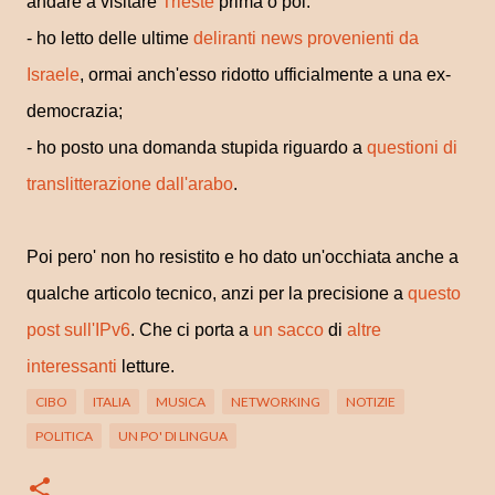
andare a visitare
Trieste
prima o poi.
- ho letto delle ultime
deliranti news provenienti da
Israele
, ormai anch'esso ridotto ufficialmente a una ex-
democrazia;
- ho posto una domanda stupida riguardo a
questioni di
translitterazione dall'arabo
.
Poi pero' non ho resistito e ho dato un'occhiata anche a
qualche articolo tecnico, anzi per la precisione a
questo
post sull'IPv6
. Che ci porta a
un sacco
di
altre
interessanti
letture.
CIBO
ITALIA
MUSICA
NETWORKING
NOTIZIE
POLITICA
UN PO' DI LINGUA