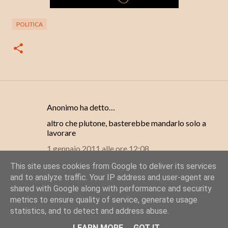
POLITICA
Anonimo ha detto…
C
altro che plutone, basterebbe mandarlo solo a
o
lavorare
m
1 gennaio 2011 alle ore 12:08
m
This site uses cookies from Google to deliver its services
e
Posta un commento
and to analyze traffic. Your IP address and user-agent are
n
shared with Google along with performance and security
t
metrics to ensure quality of service, generate usage
statistics, and to detect and address abuse.
i
Powered by Blogger
LEARN MORE
GOT IT