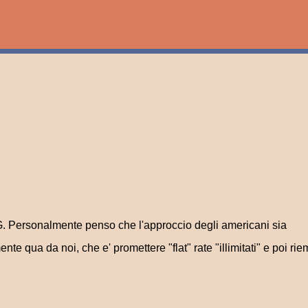
Passa ai contenuti principali
G. Personalmente penso che l'approccio degli americani sia
e qua da noi, che e' promettere "flat" rate "illimitati" e poi rie