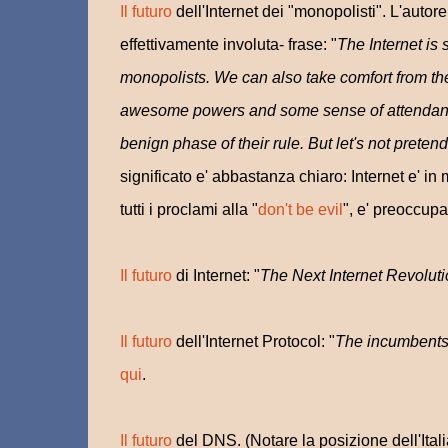
Il futuro
dell'Internet dei "monopolisti". L'autore d
effettivamente involuta- frase: "
The Internet is 
monopolists. We can also take comfort from the 
awesome powers and some sense of attendant du
benign phase of their rule. But let's not preten
significato e' abbastanza chiaro: Internet e' i
tutti i proclami alla "
don't be evil
", e' preoccupa
Il futuro
di Internet: "
The Next Internet Revoluti
Il futuro
dell'Internet Protocol: "
The incumbents 
qui
.
Il futuro
del DNS. (Notare la posizione dell'Itali