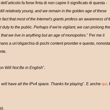
ell'articolo fa forse finta di non capire il significato di questa -
still relatively young, and we remain in the golden age of these
fact that most of the Internet's giants profess an awareness of t
ty to the public. Perhaps if we're vigilant, we can prolong th
d that we live in anything but an age of monopolies.
" Per me il
n mano a un'oligarchia di pochi content provider e questo, nonost
nte.
on Will Not Be in English
".
will have all the IPv4 space. Thanks for playing
". E anche
qui
.
a).