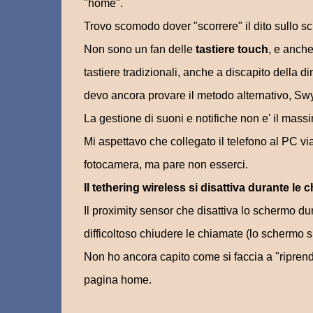
"home".
Trovo scomodo dover "scorrere" il dito sullo s
Non sono un fan delle
tastiere touch
, e anch
tastiere tradizionali, anche a discapito della 
devo ancora provare il metodo alternativo, Swy
La gestione di suoni e notifiche non e' il mass
Mi aspettavo che collegato il telefono al PC v
fotocamera, ma pare non esserci.
Il tethering wireless si disattiva durante le 
Il proximity sensor che disattiva lo schermo du
difficoltoso chiudere le chiamate (lo schermo s
Non ho ancora capito come si faccia a "riprende
pagina home.