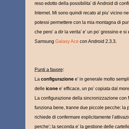
reso edotto della possibilita' di Android di con
Internet. Mi sono quindi recato al piu' vicino 
potessi permettere con la mia montagna di pun
che pero' a dir la verita' e' un po' grossino e s
Samsung
Galaxy Ace
con Android 2.3.3.
Punti a favore
:
La
configurazione
e' in generale molto sempl
delle
icone
e' efficace, un po' copiata dal mon
La configurazione della sincronizzazione con 
funziona bene, tranne due piccole pecche: la pr
richiede di confermare esplicitamente l'attivaz
perche'; la seconda e' la gestione delle cartel