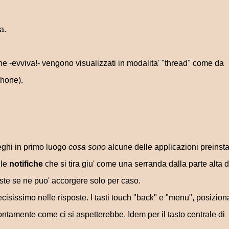
a.
he -evviva!- vengono visualizzati in modalita' "thread" come da
Phone).
eghi in primo luogo
cosa sono
alcune delle applicazioni preinsta
lle
notifiche
che si tira giu' come una serranda dalla parte alta d
te se ne puo' accorgere solo per caso.
ecisissimo nelle risposte. I tasti touch "back" e "menu", posiziona
ntamente come ci si aspetterebbe. Idem per il tasto centrale di