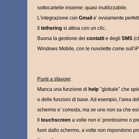
sottocartelle insieme: quasi inutilizzabile.
L'integrazione con
Gmail
e' ovviamente perfett
Il
tethering
si attiva con un clic.
Buona la gestione dei
contatti
e degli
SMS
(c
Windows Mobile, con le nuvolette come sull'i
Punti a sfavore
:
Manca una funzione di
help
"globale" che spi
o delle funzioni di base. Ad esempio, l'area de
schermo e' comoda, ma se uno non sa che esis
Il
touchscreen
a volte non e' prontissimo o pr
fuori dallo schermo, a volte non rispondono pro