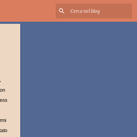
,
con
cess
rmi
tato