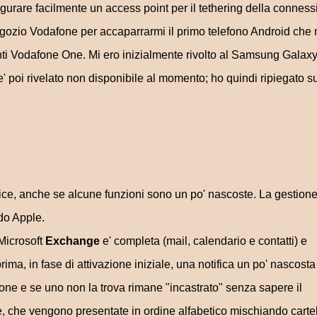
figurare facilmente un access point per il tethering della connes
negozio Vodafone per accaparrarmi il primo telefono Android che 
ti Vodafone One. Mi ero inizialmente rivolto al Samsung Galaxy 
i e' poi rivelato non disponibile al momento; ho quindi ripiegato su
ice, anche se alcune funzioni sono un po' nascoste. La gestion
do Apple.
Microsoft
Exchange
e' completa (mail, calendario e contatti) e
ima, in fase di attivazione iniziale, una notifica un po' nascosta
ione e se uno non la trova rimane "incastrato" senza sapere il
le, che vengono presentate in ordine alfabetico mischiando cartel