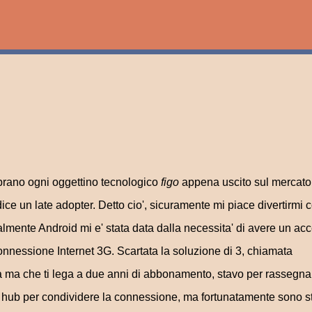
Passa ai contenuti principali
prano ogni oggettino tecnologico
figo
appena uscito sul mercato
ice un late adopter. Detto cio', sicuramente mi piace divertirmi 
nalmente Android mi e' stata data dalla necessita' di avere un ac
onnessione Internet 3G. Scartata la soluzione di 3, chiamata
iva ma che ti lega a due anni di abbonamento, stavo per rassegna
o hub per condividere la connessione, ma fortunatamente sono s