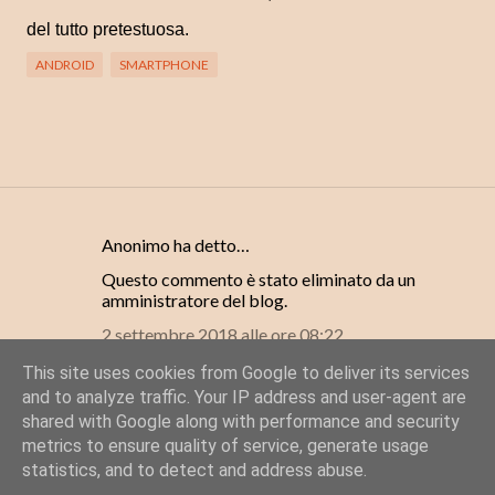
del tutto pretestuosa.
ANDROID
SMARTPHONE
Anonimo ha detto…
C
Questo commento è stato eliminato da un
o
amministratore del blog.
m
2 settembre 2018 alle ore 08:22
m
This site uses cookies from Google to deliver its services
e
Posta un commento
and to analyze traffic. Your IP address and user-agent are
n
shared with Google along with performance and security
t
metrics to ensure quality of service, generate usage
statistics, and to detect and address abuse.
i