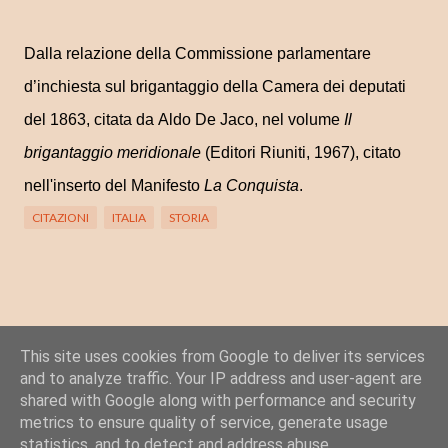
Dalla relazione della Commissione parlamentare
d’inchiesta sul brigantaggio della Camera dei deputati
del 1863, citata da Aldo De Jaco, nel volume
Il
brigantaggio meridionale
(Editori Riuniti, 1967), citato
nell'inserto del Manifesto
La Conquista
.
CITAZIONI
ITALIA
STORIA
This site uses cookies from Google to deliver its services
Posta un commento
and to analyze traffic. Your IP address and user-agent are
C
shared with Google along with performance and security
o
metrics to ensure quality of service, generate usage
statistics, and to detect and address abuse.