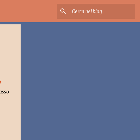
i
tasso