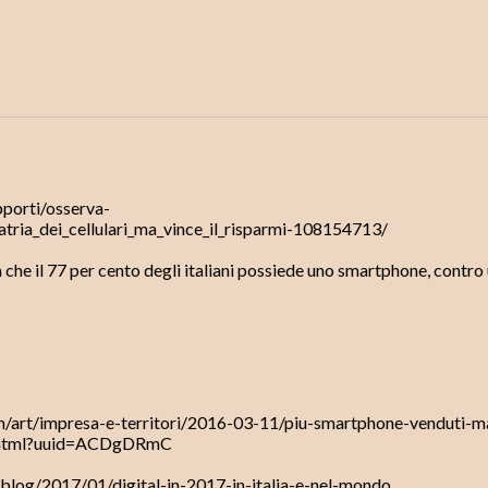
porti/osserva-
atria_dei_cellulari_ma_vince_il_risparmi-108154713/
 che il 77 per cento degli italiani possiede uno smartphone, contro
m/art/impresa-e-territori/2016-03-11/piu-smartphone-venduti-m
.shtml?uuid=ACDgDRmC
/blog/2017/01/digital-in-2017-in-italia-e-nel-mondo