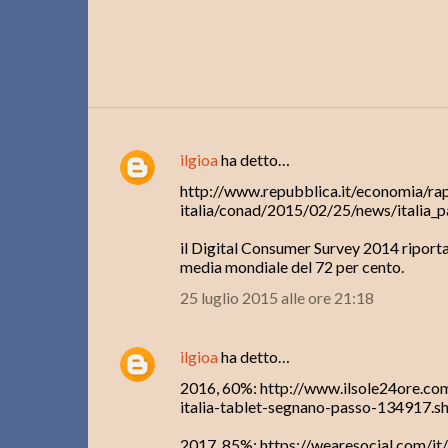
ilgioa
ha detto…
C
http://www.repubblica.it/economia/rap
o
italia/conad/2015/02/25/news/italia_p
m
il Digital Consumer Survey 2014 riporta
m
media mondiale del 72 per cento.
e
25 luglio 2015 alle ore 21:18
n
t
ilgioa
ha detto…
i
2016, 60%: http://www.ilsole24ore.co
italia-tablet-segnano-passo-134917
2017, 85%: https://wearesocial.com/it