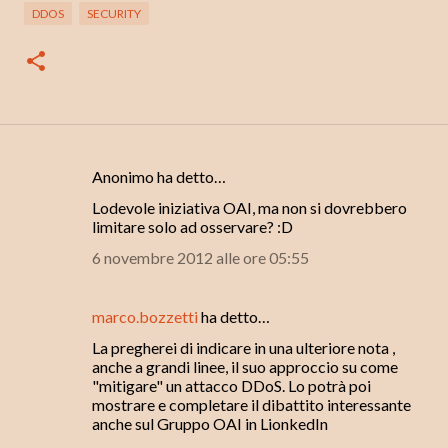
DDOS
SECURITY
Anonimo ha detto…
C
Lodevole iniziativa OAI, ma non si dovrebbero
o
limitare solo ad osservare? :D
m
6 novembre 2012 alle ore 05:55
m
e
marco.bozzetti
ha detto…
n
La pregherei di indicare in una ulteriore nota ,
t
anche a grandi linee, il suo approccio su come
i
"mitigare" un attacco DDoS. Lo potrà poi
mostrare e completare il dibattito interessante
anche sul Gruppo OAI in LionkedIn