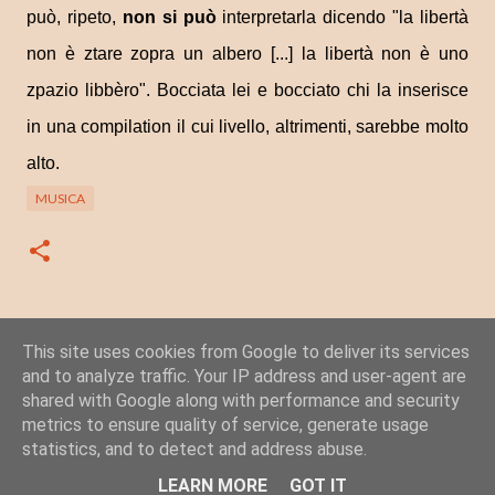
può, ripeto,
non si può
interpretarla dicendo "la libertà
non è ztare zopra un albero [...] la libertà non è uno
zpazio libbèro". Bocciata lei e bocciato chi la inserisce
in una compilation il cui livello, altrimenti, sarebbe molto
alto.
MUSICA
This site uses cookies from Google to deliver its services
Posta un commento
and to analyze traffic. Your IP address and user-agent are
C
shared with Google along with performance and security
o
metrics to ensure quality of service, generate usage
statistics, and to detect and address abuse.
m
Powered by Blogger
m
LEARN MORE
GOT IT