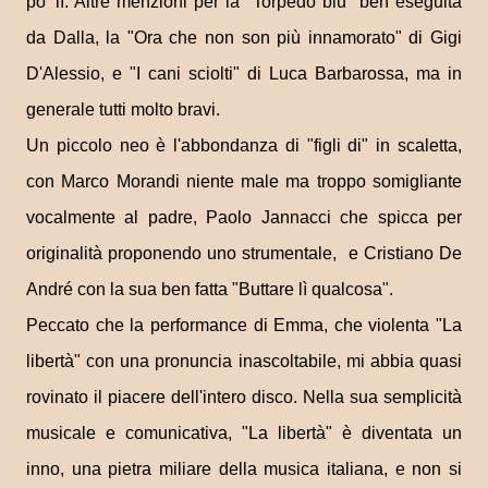
po' lì. Altre menzioni per la "Torpedo blu" ben eseguita
da Dalla, la "Ora che non son più innamorato" di Gigi
D'Alessio, e "I cani sciolti" di Luca Barbarossa, ma in
generale tutti molto bravi.
Un piccolo neo è l'abbondanza di "figli di" in scaletta,
con Marco Morandi niente male ma troppo somigliante
vocalmente al padre, Paolo Jannacci che spicca per
originalità proponendo uno strumentale, e Cristiano De
André con la sua ben fatta "Buttare lì qualcosa".
Peccato che la performance di Emma, che violenta "La
libertà" con una pronuncia inascoltabile, mi abbia quasi
rovinato il piacere dell'intero disco. Nella sua semplicità
musicale e comunicativa, "La libertà" è diventata un
inno, una pietra miliare della musica italiana, e non si