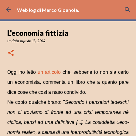
Passa ai contenuti principali
Web log di Marco Gioanola.
L'economia fittizia
in data
agosto 13, 2014
Oggi ho letto
un articolo
che, sebbene io non sia certo
un economista, commenta un libro che a quanto pare
dice cose che così a naso condivido.
Ne copio qualche brano: "
Secondo i pen­sa­tori tede­schi
non ci tro­viamo di fronte ad una crisi tem­po­ranea né
ciclica, bensì ad una defi­ni­tiva [...]. La cosid­detta «eco­
no­mia reale», a causa di una iper­pro­dut­ti­vità tec­no­lo­gica