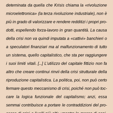
deter­ni­nata da quella che Kri­sis chiama la «rivo­lu­zione
microe­let­tro­nica» (la terza rivo­lu­zione indu­striale), non è
più in grado di valo­riz­zare e rendere red­di­tizi i pro­pri pro­
dotti, espel­lendo forza-lavoro in gran quan­tità. La causa
della crisi non va quindi impu­tata a «cat­tivi» ban­chieri o
a spe­cu­la­tori finan­ziari ma al mal­fun­zio­na­mento di tutto
un sistema, quello capi­ta­li­stico, che sta per rag­giun­gere
i suoi limiti vitali. [...] L’utilizzo del capi­tale fit­ti­zio non fa
altro che creare con­ti­nui rin­vii della crisi strut­tu­rale della
ripro­du­zione capi­ta­li­stica. La poli­tica, poi, non può certo
fer­mare que­sto mec­ca­ni­smo di crisi, poi­ché non può toc­
care la logica fun­zio­nale del capi­ta­li­smo; anzi, essa
sem­mai con­tri­bui­sce a por­tare le con­trad­di­zioni del pro­