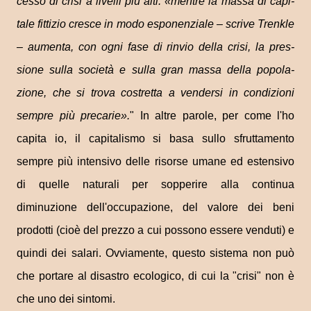
cesso di crisi a livelli più alti: «men­tre la massa di capi­
tale fit­ti­zio cre­sce in modo espo­nen­ziale – scrive Tren­kle
– aumenta, con ogni fase di rin­vio della crisi, la pres­
sione sulla società e sulla gran massa della popo­la­
zione, che si trova costretta a ven­dersi in con­di­zioni
sem­pre più pre­ca­rie».
" In altre parole, per come l'ho
capita io, il capitalismo si basa sullo sfruttamento
sempre più intensivo delle risorse umane ed estensivo
di quelle naturali per sopperire alla continua
diminuzione dell'occupazione, del valore dei beni
prodotti (cioè del prezzo a cui possono essere venduti) e
quindi dei salari. Ovviamente, questo sistema non può
che portare al disastro ecologico, di cui la "crisi" non è
che uno dei sintomi.