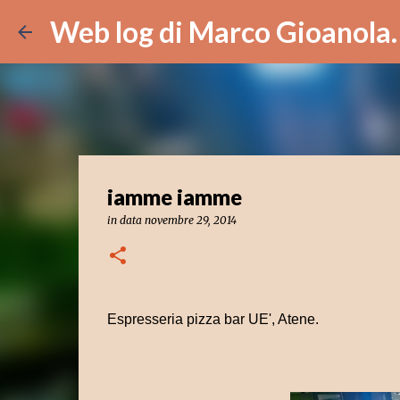
Web log di Marco Gioanola.
iamme iamme
in data
novembre 29, 2014
Espresseria pizza bar UE', Atene.