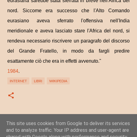
eurasiana sarebbe stata sferrata in breve nell'Africa del
nord. Siccome era successo che l'Alto Comando
eurasiano aveva sferrato l'offensiva nell'India
meridionale e aveva lasciato stare l'Africa del nord, si
rendeva necessario riscrivere un paragrafo del discorso
del Grande Fratello, in modo da fargli predire
esattamente ciò che era in effetti avvenuto."
1984
.
INTERNET
LIBRI
WIKIPEDIA
This site uses cookies from Google to deliver its services
Posta un commento
and to analyze traffic. Your IP address and user-agent are
C
shared with Google along with performance and security