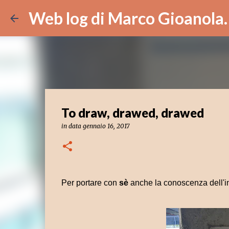
Web log di Marco Gioanola.
To draw, drawed, drawed
in data
gennaio 16, 2017
Per portare con
sè
anche la conoscenza dell'i