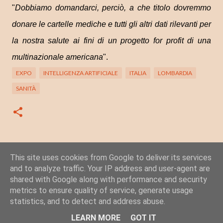
"
Dobbiamo domandarci, perciò, a che titolo dovremmo
donare le cartelle mediche e tutti gli altri dati rilevanti per
la nostra salute ai fini di un progetto for profit di una
multinazionale americana
".
EXPO
INTELLIGENZA ARTIFICIALE
ITALIA
LOMBARDIA
SANITÀ
This site uses cookies from Google to deliver its services
Posta un commento
and to analyze traffic. Your IP address and user-agent are
C
shared with Google along with performance and security
o
metrics to ensure quality of service, generate usage
statistics, and to detect and address abuse.
m
Powered by Blogger
m
LEARN MORE
GOT IT