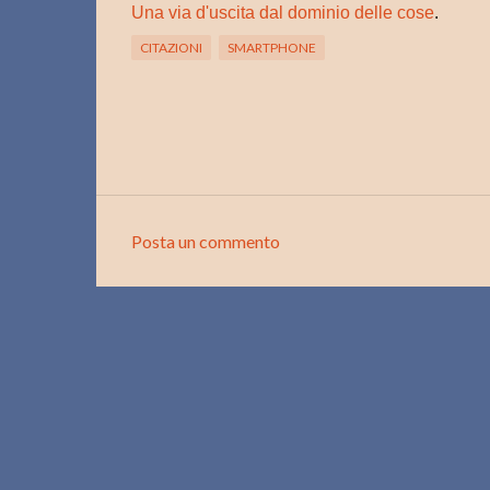
Una via d'uscita dal dominio delle cose
.
CITAZIONI
SMARTPHONE
Posta un commento
C
o
m
m
e
n
t
i