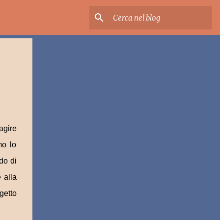
 agire
mo lo
do di
 alla
ggetto