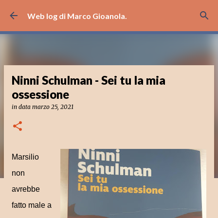
Passa ai contenuti principali
Web log di Marco Gioanola.
Ninni Schulman - Sei tu la mia
ossessione
in data
marzo 25, 2021
Marsilio
non
avrebbe
fatto male a