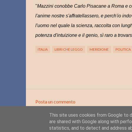
"
Mazzini conobbe Carlo Pisacane a Roma e cos
l'anime nostre s'affratellassero, e perch'io indov
l'uomo nel quale la scienza, raccolta con lung
potenza d'intuizione e il genio, sì raro a trovars
ITALIA
LIBRI CHE LEGGO
MERIDIONE
POLITICA
Posta un commento
C
This site uses cookies from Google to de
o
are shared with Google along with perfo
m
statistics, and to detect and address a