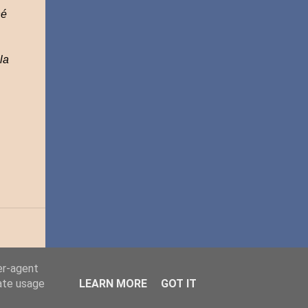
hé
la
er-agent
rate usage
LEARN MORE
GOT IT