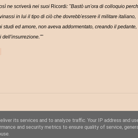
ì ne scriverà nei suoi
Ricordi
: "Bastò un'ora di colloquio perc
inassi in lui il tipo di ciò che dovrebb'essere il militare italiano,
hi studi ed amore, non aveva addormentato, creando il pedante, 
i dell'insurrezione."
"
liver its services and to analyze traffic. Your IP address and us
rmance and security metrics to ensure quality of service, gene
buse.
Powered by Blogger