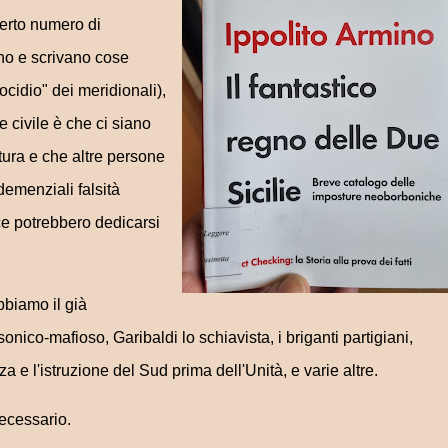
certo numero di
no e scrivano cose
nocidio" dei meridionali),
civile è che ci siano
tura e che altre persone
demenziali falsità
ce potrebbero dedicarsi
bbiamo il già
ico-mafioso, Garibaldi lo schiavista, i briganti partigiani,
za e l'istruzione del Sud prima dell'Unità, e varie altre.
necessario.