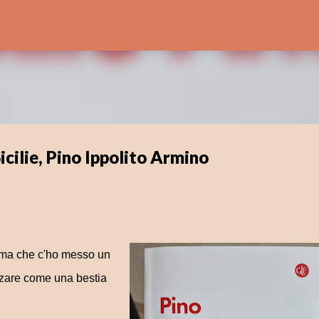
Passa ai contenuti principali
icilie, Pino Ippolito Armino
e ma che c'ho messo un
zzare come una bestia