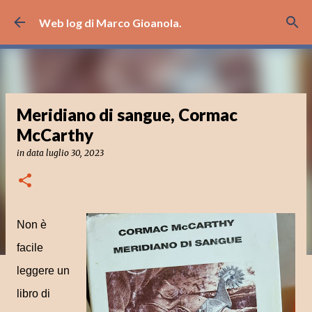
Passa ai contenuti principali
Web log di Marco Gioanola.
Meridiano di sangue, Cormac
McCarthy
in data
luglio 30, 2023
Non è
facile
leggere un
libro di