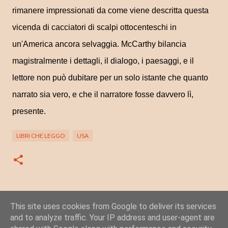
rimanere impressionati da come viene descritta questa
vicenda di cacciatori di scalpi ottocenteschi in
un'America ancora selvaggia. McCarthy bilancia
magistralmente i dettagli, il dialogo, i paesaggi, e il
lettore non può dubitare per un solo istante che quanto
narrato sia vero, e che il narratore fosse davvero lì,
presente.
LIBRI CHE LEGGO
USA
This site uses cookies from Google to deliver its services
Posta un commento
and to analyze traffic. Your IP address and user-agent are
C