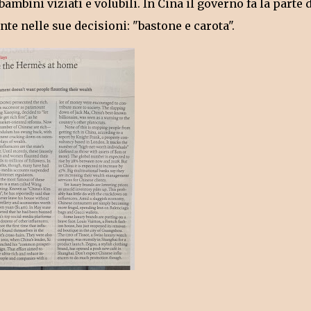
mbini viziati e volubili. In Cina il governo fa la parte 
nte nelle sue decisioni: "bastone e carota".