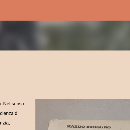
Passa ai contenuti principali
za. Nel senso
scienza di
anzia,