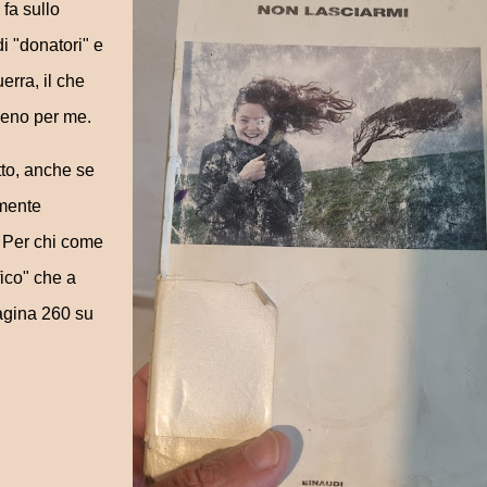
fa sullo
i "donatori" e
erra, il che
meno per me.
tto, anche se
amente
. Per chi come
fico" che a
pagina 260 su