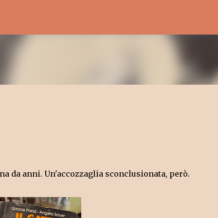
Passa ai contenuti principali
ina da anni. Un'accozzaglia sconclusionata, però.