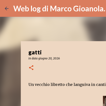
Web log di Marco Gioanola.
gatti
in data
giugno 20, 2026
Un vecchio libretto che languiva in cant