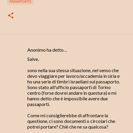
PASSAPORTO
Anonimo ha detto…
C
Salve,
o
m
sono nella sua stessa situazione, nel senso che
devo viaggiare per lavoro/accademia in siria e
m
ho una serie di timbri israeliani sul passaporto.
e
Sono stato all'ufficio passaporti di Torino
centro (forse dovrei andare in questura) e mi
n
hanno detto che è impossibile avere due
t
passaporti.
i
Come mi consiglierebbe di affrontare la
questione, ci sono documenti o circolari che
potrei portare? Chiè che ne sa qualcosa?