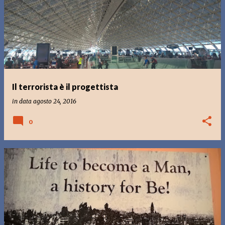
o
s
t
Il terrorista è il progettista
in data
agosto 24, 2016
0