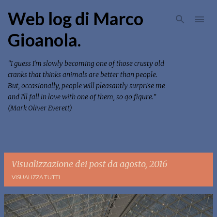
Passa ai contenuti principali
Web log di Marco
Gioanola.
"I guess I'm slowly becoming one of those crusty old
cranks that thinks animals are better than people.
But, occasionally, people will pleasantly surprise me
and I'll fall in love with one of them, so go figure."
(Mark Oliver Everett)
Visualizzazione dei post da agosto, 2016
VISUALIZZA TUTTI
P