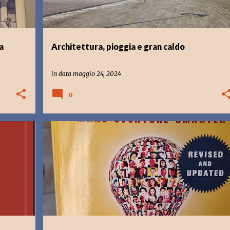
a
Architettura, pioggia e gran caldo
in data
maggio 24, 2024
0
ENGLISH
LAVORO
LEADERSHIP
LIBRI CHE LEGGO
+
MANAGEMENT