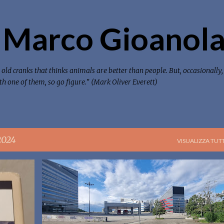
Passa ai contenuti principali
 Marco Gioanola
old cranks that thinks animals are better than people. But, occasionally,
with one of them, so go figure." (Mark Oliver Everett)
2024
VISUALIZZA TUTT
AMBIENTE
DOOMARCHITECTURE
MILANO