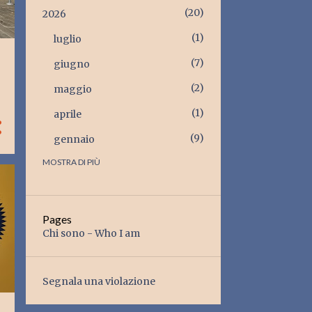
20
2026
1
luglio
7
giugno
2
maggio
1
aprile
9
gennaio
MOSTRA DI PIÙ
20
2025
2
dicembre
2
ottobre
Pages
Chi sono - Who I am
3
agosto
1
luglio
Segnala una violazione
2
giugno