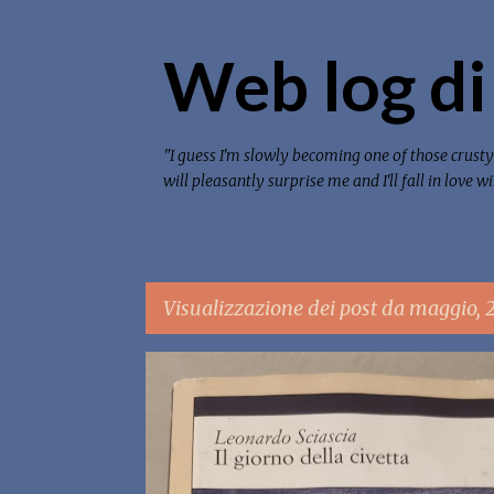
Web log di
"I guess I'm slowly becoming one of those crusty 
will pleasantly surprise me and I'll fall in love 
Visualizzazione dei post da maggio, 
P
LIBRI CHE LEGGO
o
s
t