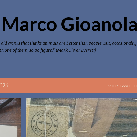
Passa ai contenuti principali
 Marco Gioanola
old cranks that thinks animals are better than people. But, occasionally,
with one of them, so go figure." (Mark Oliver Everett)
2026
VISUALIZZA TUTT
FRANCESE
LIBRI CHE LEGGO