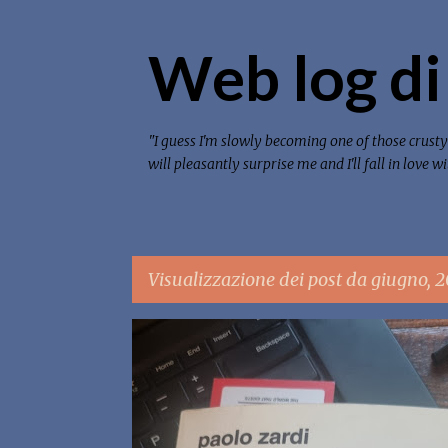
Web log di
"I guess I'm slowly becoming one of those crusty 
will pleasantly surprise me and I'll fall in love 
Visualizzazione dei post da giugno, 
P
LIBRI CHE LEGGO
o
s
t