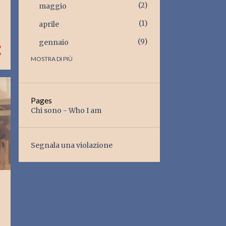
2
maggio
1
aprile
9
gennaio
MOSTRA DI PIÙ
20
2025
2
dicembre
2
ottobre
Pages
Chi sono - Who I am
3
agosto
1
luglio
Segnala una violazione
2
giugno
1
maggio
1
aprile
3
marzo
5
febbraio