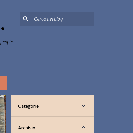
.
 people
I
Categorie
Archivio